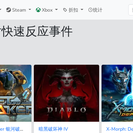
Steam
Xbox
折扣
统计
对快速反应事件
The Riftbreaker 银河破裂者
暗黑破坏神 IV
X-Morph: D