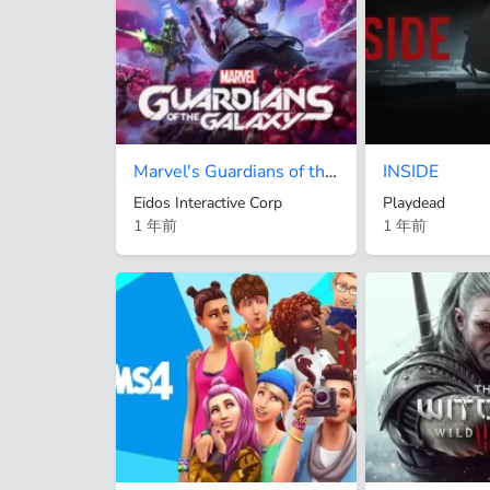
Marvel's Guardians of the Galaxy
INSIDE
Eidos Interactive Corp
Playdead
1 年前
1 年前