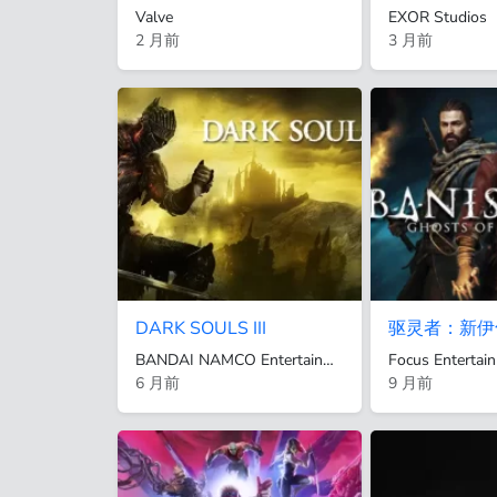
Valve
EXOR Studios
2 月前
3 月前
DARK SOULS III
驱灵者：新伊
BANDAI NAMCO Entertainment
Focus Entertai
6 月前
9 月前