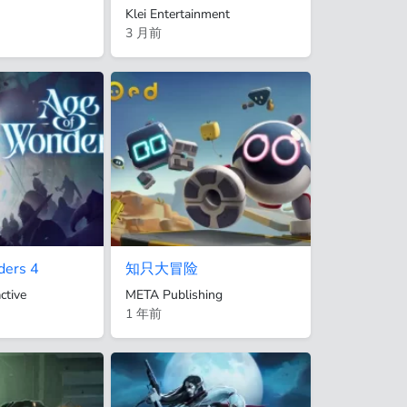
Klei Entertainment
3 月前
ders 4
知只大冒险
ctive
META Publishing
1 年前