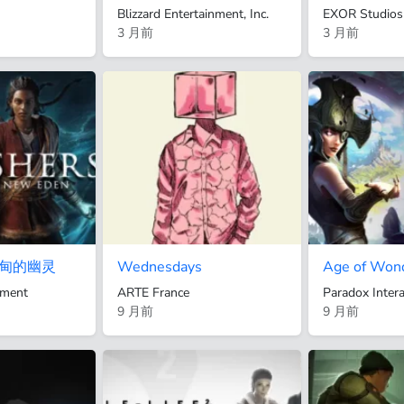
Blizzard Entertainment, Inc.
EXOR Studios
3 月前
3 月前
甸的幽灵
Wednesdays
Age of Won
nment
ARTE France
Paradox Intera
9 月前
9 月前