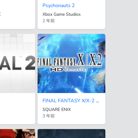
3
Psychonauts 2
X
Xbox Game Studios
2 年前
FINAL FANTASY X/X-2 HD Remaster
SQUARE ENIX
3 年前