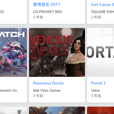
赛博朋克 2077
Just Cause 
ED
CD PROJEKT RED
SQUARE ENI
2 年前
2 年前
Ravenous Devils
Portal 2
inment, Inc.
Bad Vices Games
Valve
3 年前
3 年前