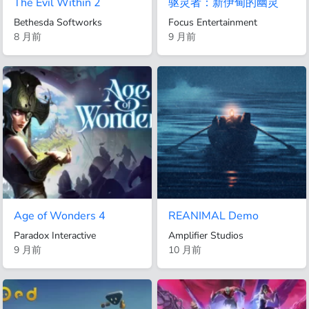
The Evil Within 2
驱灵者：新伊甸的幽灵
Bethesda Softworks
Focus Entertainment
8 月前
9 月前
Age of Wonders 4
REANIMAL Demo
Paradox Interactive
Amplifier Studios
9 月前
10 月前