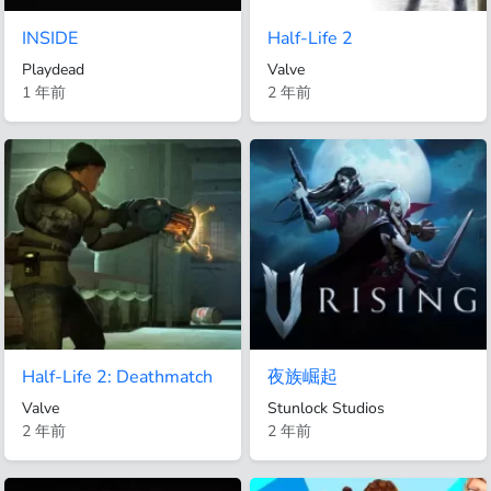
INSIDE
Half-Life 2
Playdead
Valve
1 年前
2 年前
Half-Life 2: Deathmatch
夜族崛起
Valve
Stunlock Studios
2 年前
2 年前