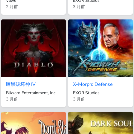
Valve
EXOR Studios
2 月前
3 月前
暗黑破坏神 IV
X-Morph: Defense
Blizzard Entertainment, Inc.
EXOR Studios
3 月前
3 月前