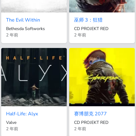
The Evil Within
巫师 3：狂猎
Bethesda Softworks
CD PROJEKT RED
2 年前
2 年前
Half-Life: Alyx
赛博朋克 2077
Valve
CD PROJEKT RED
2 年前
2 年前