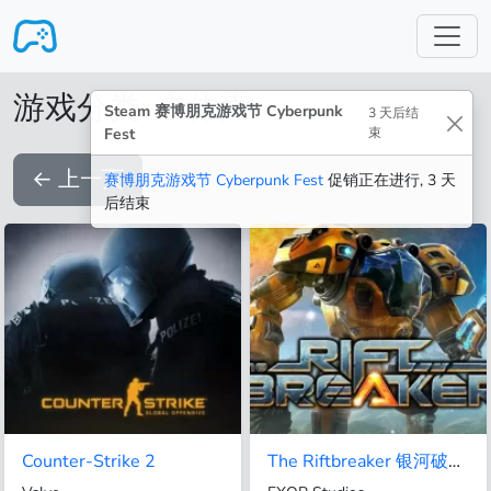
跳转至主要内容
游戏分类: 立体声
Steam 赛博朋克游戏节 Cyberpunk
3 天后结
Fest
束
←
上一页
赛博朋克游戏节 Cyberpunk Fest
促销正在进行, 3 天
后结束
Counter-Strike 2
The Riftbreaker 银河破裂者