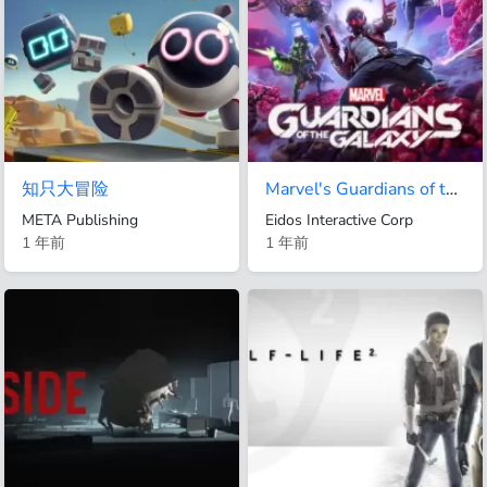
知只大冒险
Marvel's Guardians of the Galaxy
META Publishing
Eidos Interactive Corp
1 年前
1 年前