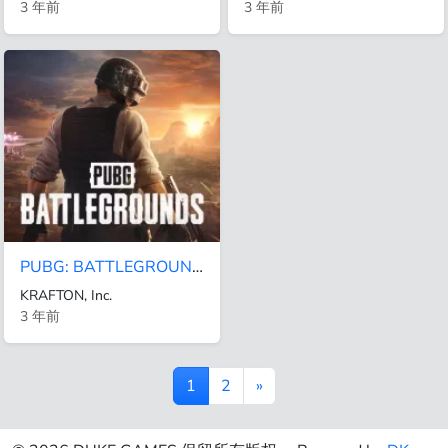
3 年前
3 年前
PUBG: BATTLEGROUNDS
KRAFTON, Inc.
3 年前
1
2
»