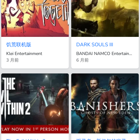
饥荒联机版
DARK SOULS III
Klei Entertainment
BANDAI NAMCO Entertainment
3 月前
6 月前