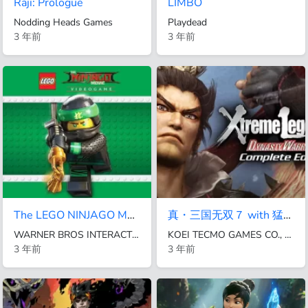
Raji: Prologue
LIMBO
Nodding Heads Games
Playdead
3 年前
3 年前
The LEGO NINJAGO Movie Video Game
真・三国无双７ with 猛将传
WARNER BROS INTERACTIVE ENTERTAINMENT
KOEI TECMO GAMES CO., LTD.
3 年前
3 年前