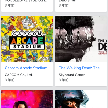
NOODLECAKE STUDIOS INC.
Deep Silver
3 年前
3 年前
Capcom Arcade Stadium
The Walking Dead: The Telltale Definitive Series
CAPCOM Co., Ltd.
Skybound Games
3 年前
3 年前