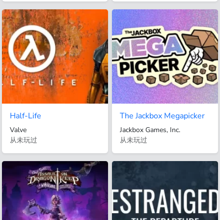
Half-Life
The Jackbox Megapicker
Valve
Jackbox Games, Inc.
从未玩过
从未玩过