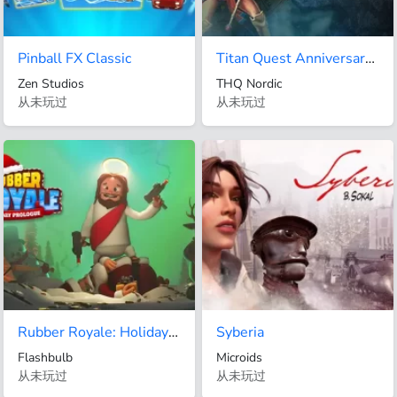
Pinball FX Classic
Titan Quest Anniversary Edition
Zen Studios
THQ Nordic
从未玩过
从未玩过
Rubber Royale: Holiday Prologue
Syberia
Flashbulb
Microids
从未玩过
从未玩过