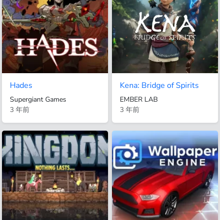
Hades
Kena: Bridge of Spirits
Supergiant Games
EMBER LAB
3 年前
3 年前