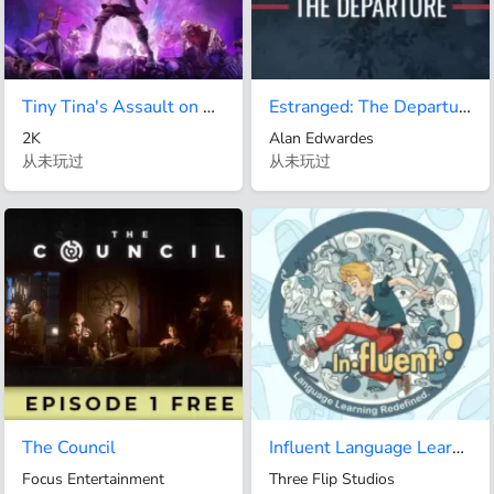
Tiny Tina's Assault on Dragon Keep: A Wonderlands One-shot Adventure
Estranged: The Departure
2K
Alan Edwardes
从未玩过
从未玩过
The Council
Influent Language Learning Game
Focus Entertainment
Three Flip Studios