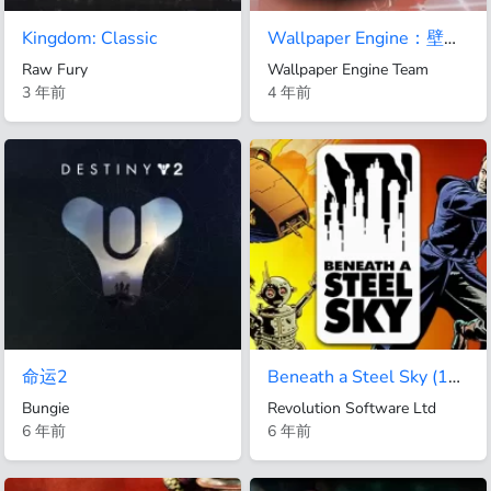
Kingdom: Classic
Wallpaper Engine：壁纸引擎
Raw Fury
Wallpaper Engine Team
3 年前
4 年前
命运2
Beneath a Steel Sky (1994)
Bungie
Revolution Software Ltd
6 年前
6 年前