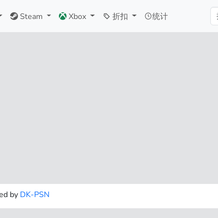
Steam
Xbox
折扣
统计
d by
DK-PSN