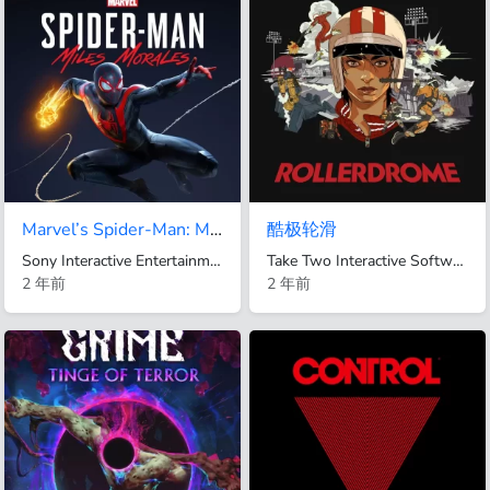
Marvel’s Spider-Man: Miles Morales
酷极轮滑
Sony Interactive Entertainment
Take Two Interactive Software UK Limited
2 年前
2 年前