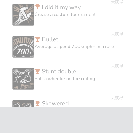
未获得
I did it my way
Create a custom tournament
未获得
Bullet
Average a speed 700kmph+ in a race
未获得
Stunt double
Pull a wheelie on the ceiling
未获得
Skewered
Hit 3 or more opponents with a single
charged RamRaider
未获得