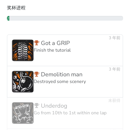
奖杯进程
2%
3 年前
Got a GRIP
Finish the tutorial
3 年前
Demolition man
Destroyed some scenery
未获得
Underdog
Go from 10th to 1st within one lap