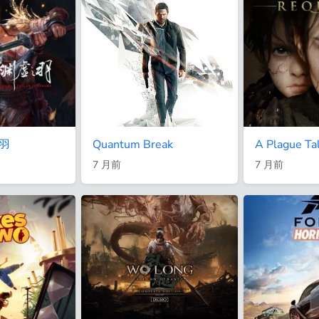
羽
Quantum Break
A Plague Ta
7 月前
7 月前