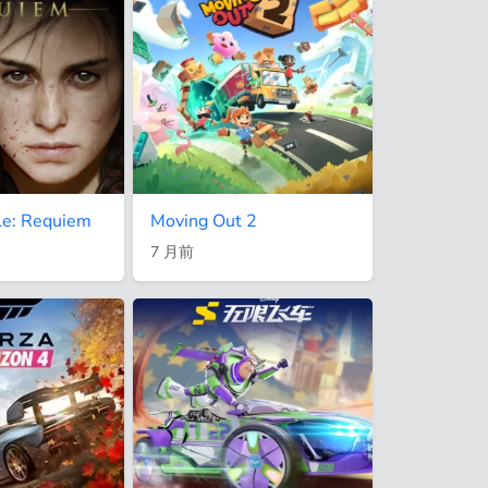
le: Requiem
Moving Out 2
7 月前