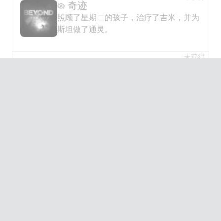
奇迹
照顾了星期二的孩子，治疗了吉米，并为
斯坦做了通灵。
未获得
探险家
发现了所有的附加内容。
未获得
通道关闭
成功地关闭了聚魂器通道。
未获得
巫术女孩
成功地完成了整个仪式。
未获得