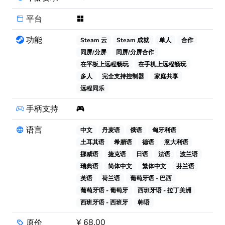
平台
功能
Steam 云
Steam 成就
单人
合作
同屏/分屏
同屏/分屏合作
在平板上远程畅玩
在手机上远程畅玩
多人
完全支持控制器
家庭共享
远程同乐
手柄支持
语言
中文
丹麦语
俄语
匈牙利语
土耳其语
希腊语
德语
意大利语
挪威语
捷克语
日语
法语
波兰语
瑞典语
简体中文
繁体中文
芬兰语
英语
荷兰语
葡萄牙语 - 巴西
葡萄牙语 - 葡萄牙
西班牙语 - 拉丁美洲
西班牙语 - 西班牙
韩语
¥ 68.00
原价