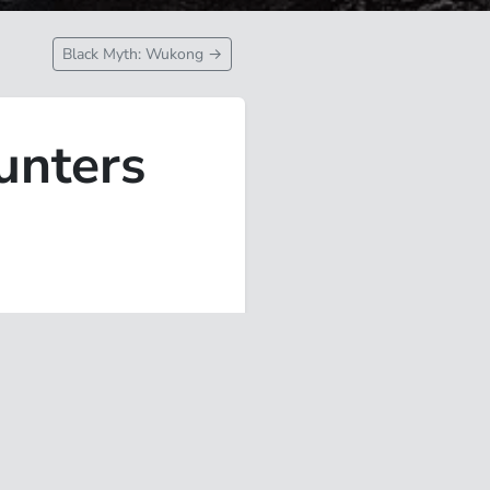
Black Myth: Wukong
→
unters