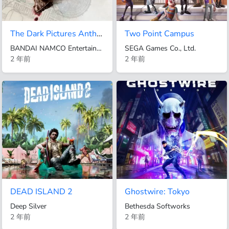
The Dark Pictures Anthology: The Devil in Me PS4 & PS5
Two Point Campus
BANDAI NAMCO Entertainment Asia Pte Ltd.
SEGA Games Co., Ltd.
2 年前
2 年前
DEAD ISLAND 2
Ghostwire: Tokyo
Deep Silver
Bethesda Softworks
2 年前
2 年前