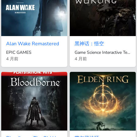
Alan Wake Remastered
黑神话：悟空
EPIC GAMES
Game Science Interactive Technology Co., Ltd.
4 月前
4 月前