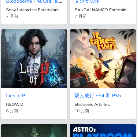
Bloodborne The Old Hunters Edition
艾尔登法环
Sony Interactive Entertainment
BANDAI NAMCO Entertainment Inc.
7 月前
7 月前
Lies of P
双人成行 PS4 和 PS5
NEOWIZ
Electronic Arts Inc.
8 月前
10 月前