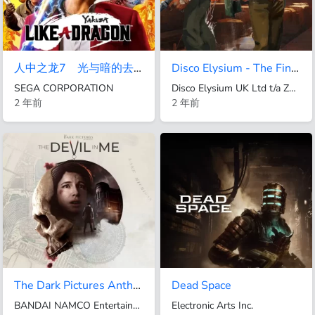
人中之龙7 光与暗的去向 国际版
Disco Elysium - The Final Cut
SEGA CORPORATION
Disco Elysium UK Ltd t/a ZA/UM
2 年前
2 年前
The Dark Pictures Anthology: The Devil in Me PS4 & PS5
Dead Space
BANDAI NAMCO Entertainment Asia Pte Ltd.
Electronic Arts Inc.