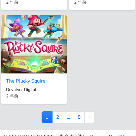
2 年前
2 年前
The Plucky Squire
Devolver Digital
2 年前
1
2
…
8
»