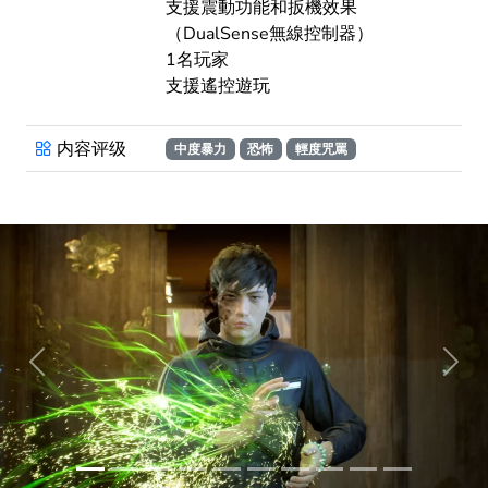
支援震動功能和扳機效果
（DualSense無線控制器）
1名玩家
支援遙控遊玩
内容评级
中度暴力
恐怖
輕度咒罵
Previous
Next