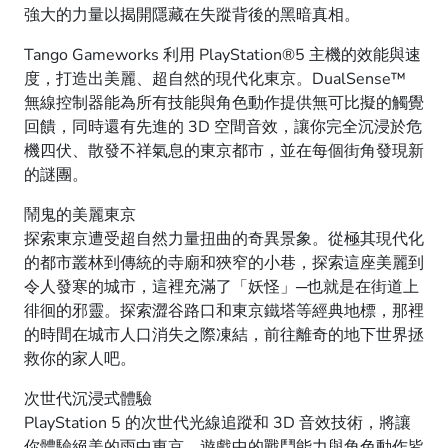
強大的力量以揭開隱藏在失蹤背後的黑暗真相。
Tango Gameworks 利用 PlayStation®5 主機的效能與速
度，打造出美麗、超自然的現代化東京。DualSense™
無線控制器能為所有技能與角色動作提供無可比擬的觸覺
回饋，同時還有先進的 3D 空間音效，讓你完全沉浸於危
機四伏、散發不祥氣息的東京都市，並在每個街角發現新
的謎團。
鬧鬼的美麗東京
探索東京遭受超自然力量扭曲的奇異景象。從極其現代化
的都市叢林到傳統的寺廟和狹窄的小巷，探索這座美麗到
令人發寒的城市，這裡充滿了「妖怪」─也就是在街道上
徘徊的邪靈。探索澀谷路口和東京鐵塔等經典地標，那裡
的時間在城市人口消失之際凍結，前往離奇的地下世界拯
救你的家人吧。
次世代沉浸式體驗
PlayStation 5 的次世代光線追蹤和 3D 音效技術，將讓
你體驗絕美的雨中東京。遊戲中的戰鬥能力與角色動作皆