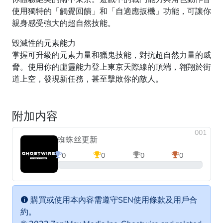
使用獨特的「觸覺回饋」和「自適應扳機」功能，可讓你
親身感受強大的超自然技能。
毀滅性的元素能力
掌握可升級的元素力量和獵鬼技能，對抗超自然力量的威
脅。使用你的虛靈能力登上東京天際線的頂端，翱翔於街
道上空，發現新任務，甚至擊敗你的敵人。
附加内容
001
蜘蛛丝更新
0
0
0
0
0%
購買或使用本內容需遵守SEN使用條款及用戶合
約。