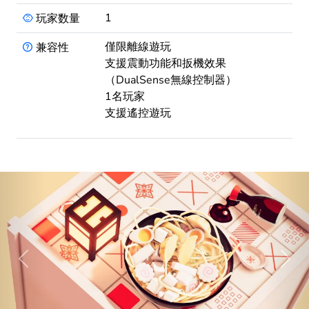
1
玩家数量
僅限離線遊玩
兼容性
支援震動功能和扳機效果
（DualSense無線控制器）
1名玩家
支援遙控遊玩
Previous
Next