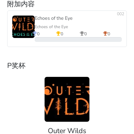
附加内容
002
Echoes of the Eye
Echoes of the Eye
0
0
0
0
0%
P奖杯
Outer Wilds