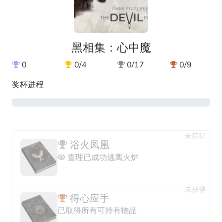
黑相集：心中魔
0
0/4
0/17
0/9
奖杯进程
0%
未获得
浴火凤凰
查理已成功逃离火炉
未获得
得心应手
已取得所有可持有物品