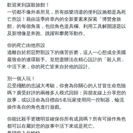
歡迎來到謀殺旅館！
一切都不像外表所見，所有娛樂消遣的便利設施都是為死
亡所設！藉由這季終章內的全新要素來探索「博覽會旅
館」的每個角落，包括角色道具欄、利用工具解開謎題以
及新增像是奔跑、跳躍和攀爬等動作。
你的死亡由他所設
逃離自於邪惡野獸設下的痛苦折磨，這人一心想成全美國
最致命的連環殺手。並想盡辦法在精心設計的「殺人房」
中活下來，你的死亡皆來自於他的設計。
別一個人玩！
忍受殘酷的忠誠大考驗，你會為你關心的人甘冒生命危險
嗎？廣受好評的兩種多人模式回歸：與朋友線上分享您的
故事，或以活命為目標由5名玩家使用同一控制器，輪流
操作各自的角色進行遊戲。
你能比殺手更聰明並確保你所有成員嗎？所有可操作角色
都可以在屬於您的故事中活下來或是死亡。