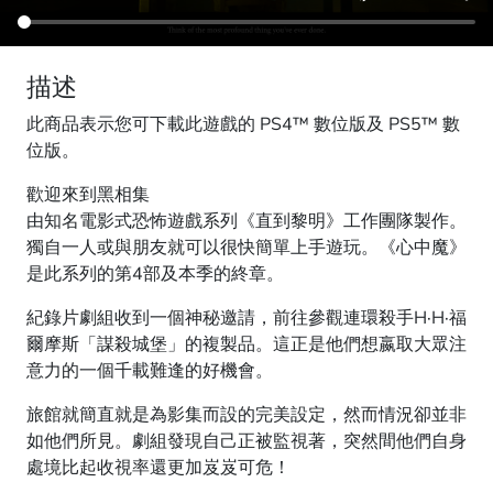
描述
此商品表示您可下載此遊戲的 PS4™ 數位版及 PS5™ 數
位版。
歡迎來到黑相集
由知名電影式恐怖遊戲系列《直到黎明》工作團隊製作。
獨自一人或與朋友就可以很快簡單上手遊玩。《心中魔》
是此系列的第4部及本季的終章。
紀錄片劇組收到一個神秘邀請，前往參觀連環殺手H·H·福
爾摩斯「謀殺城堡」的複製品。這正是他們想嬴取大眾注
意力的一個千載難逢的好機會。
旅館就簡直就是為影集而設的完美設定，然而情況卻並非
如他們所見。劇組發現自己正被監視著，突然間他們自身
處境比起收視率還更加岌岌可危！