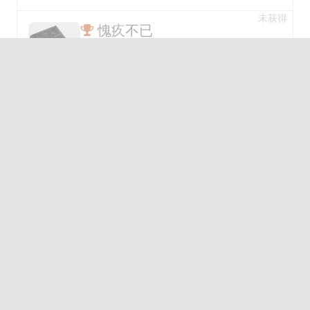
未获得
愧疚不已
团队不相信查理，他已因此付出代价
未获得
调查员
已找到所有银色边框秘密
未获得
金奖演技
凯特已受到杜梅特的伪装欺骗
未获得
兴趣广泛者
已找到所有杜梅特的名片